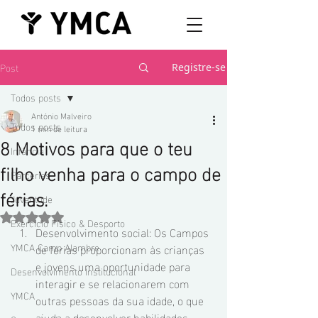
Post
Registre-se
Todos posts
António Malveiro
Todos posts
1 min de leitura
8 Motivos para que o teu
Infância
filho venha para o campo de
Parcerias
férias.
Juventude
Avaliado com NaN de 5 estrelas.
Exercício Físico & Desporto
Desenvolvimento social: Os Campos 
YMCA Camp Alambre
de férias proporcionam às crianças 
e jovens uma oportunidade para 
Desenvolvimento Institucional
interagir e se relacionarem com 
YMCA
outras pessoas da sua idade, o que 
ajuda a desenvolver habilidades 