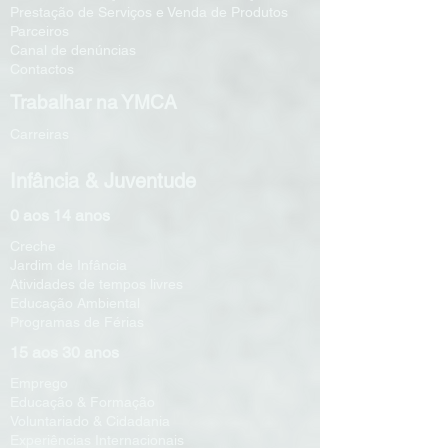
Prestação de Serviços e Venda de Produtos
Parceiros
Canal de denúncias
Contactos
Trabalhar na YMCA
Carreiras
Infância & Juventude
0 aos 14 anos
Creche
Jardim de Infância
Atividades de tempos livres
Educação Ambiental
Programas de Férias
15 aos 30 anos
Emprego
Educação & Formação
Voluntariado & Cidadania
Experiências Internacionais