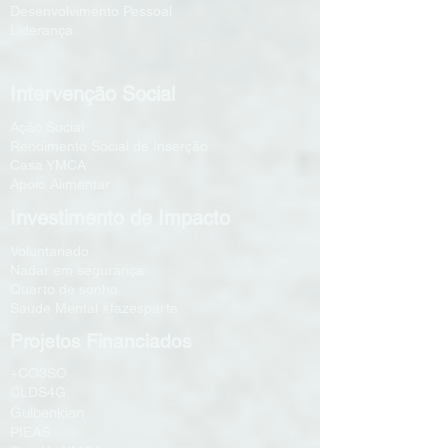
Desenvolvimento Pessoal
Liderança
Intervenção Social
Ação Social
Rendimento Social de Inserção
Casa YMCA
Apoio Alimentar
Investimento de Impacto
Voluntariado
Nadar em segurança
Quarto de sonho
Saúde Mental #fazesparte
Projetos Financiados
+CO3SO
CLDS4G
Gulbenkian
PIEAS