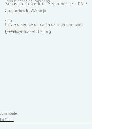
Comunicados de Imprensa
Sebastião, a partir de Setembro de 2019 e 
até junho de 2020.
Aguiar, Viana do Alentejo
Faro
Envie o seu cv ou carta de intenção para 
Setúbal
geral@ymcasetubal.org
Juventude
Infância