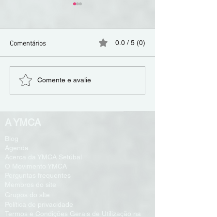
Comentários
0.0 / 5 (0)
YMCA investe 119 mil
Descubra as Ativ
Comente e avalie
euros na remodelação da
Comunitárias Set
Creche do Bonfim
YMCA
A YMCA
Blog
Agenda
Acerca da YMCA Setúbal
O Movimento YMCA
Perguntas frequentes
Membros do site
i
Grupos do s
te
Política de privacidade
Termos e Condições Gerais de Utilização na