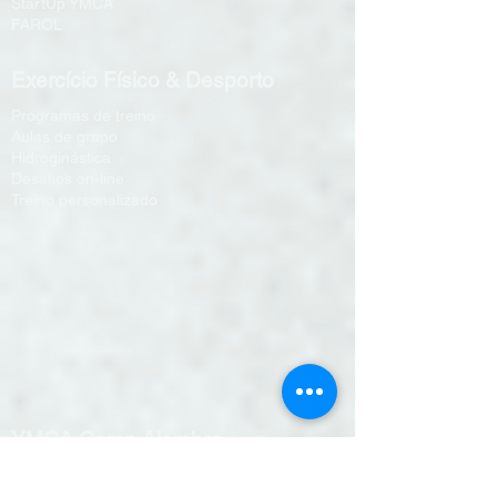
StartUp YMCA
FAROL
Exercício Físico & Desporto
Programas de treino
Aulas de grupo
Hidroginástica
Desafios on-line
Treino personalizado
YMCA Camp Alambre
Reserva de alojamento
Reserva restaurante