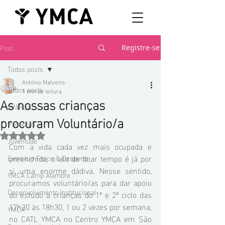
Post
Registre-se
Todos posts
António Malveiro
Todos posts
1 min de leitura
As nossas crianças
Infância
procuram Voluntário/a
Parcerias
Avaliado com NaN de 5 estrelas.
Juventude
Com a vida cada vez mais ocupada e 
preenchida, o ato de doar tempo é já por 
Exercício Físico & Desporto
si uma enorme dádiva. Nesse sentido, 
YMCA Camp Alambre
procuramos voluntário/as para dar apoio 
Desenvolvimento Institucional
ao estudo a crianças do 1º e 2º ciclo das 
17h30 às 18h30, 1 ou 2 vezes por semana, 
YMCA
no CATL YMCA no Centro YMCA em São 