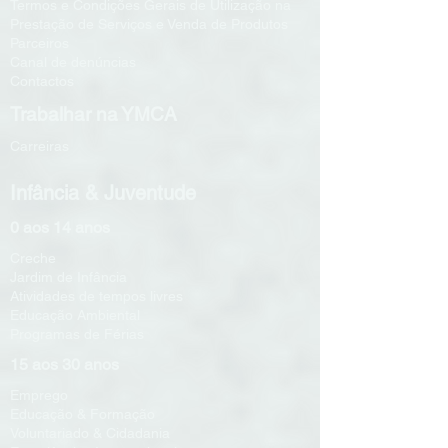
Termos e Condições Gerais de Utilização na
Prestação de Serviços e Venda de Produtos
Parceiros
Canal de denúncias
Contactos
Trabalhar na YMCA
Carreiras
Infância & Juventude
0 aos 14 anos
Creche
Jardim de Infância
Atividades de tempos livres
Educação Ambiental
Programas de Férias
15 aos 30 anos
Emprego
Educação & Formação
Voluntariado & Cidadania