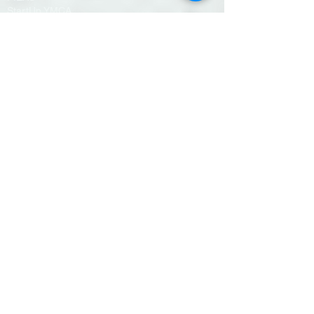
StartUp YMCA
FAROL
Exercício Físico & Desporto
Programas de treino
Aulas de grupo
Hidroginástica
Desafios on-line
Treino personalizado
YMCA Camp Alambre
Reserva de alojamento