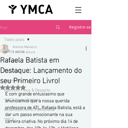
Post
Registre-se
Todos posts
António Malveiro
Todos posts
2 min de leitura
Rafaela Batista em
Infância
Destaque: Lançamento do
Parcerias
seu Primeiro Livro!
Juventude
Avaliado com NaN de 5 estrelas.
Exercício Físico & Desporto
É com grande entusiasmo que 
YMCA Camp Alambre
anunciamos que a nossa querida 
professora de ATL, Rafaela Batista, está a 
Desenvolvimento Institucional
dar um passo emocionante na sua 
YMCA
carreira criativa. No próximo dia 14 de 
dezembro, das 10h às 13h, a Mabilong, 