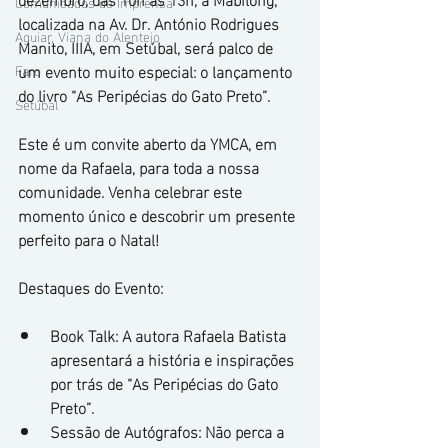
Comunicados de Imprensa
localizada na Av. Dr. António Rodrigues 
Aguiar, Viana do Alentejo
Manito, IIIA, em Setúbal, será palco de 
um evento muito especial: o lançamento 
Faro
do livro “As Peripécias do Gato Preto”.
Setúbal
Este é um convite aberto da YMCA, em 
nome da Rafaela, para toda a nossa 
comunidade. Venha celebrar este 
momento único e descobrir um presente 
perfeito para o Natal!
Destaques do Evento:
Book Talk: A autora Rafaela Batista 
apresentará a história e inspirações 
por trás de “As Peripécias do Gato 
Preto”.
Sessão de Autógrafos: Não perca a 