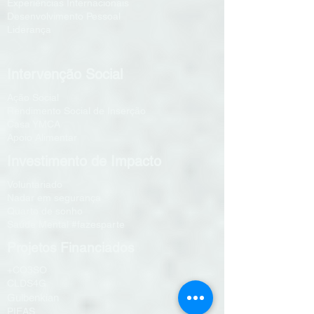
Experiências Internacionais
Desenvolvimento Pessoal
Liderança
Intervenção Social
Ação Social
Rendimento Social de Inserção
Casa YMCA
Apoio Alimentar
Investimento de Impacto
Voluntariado
Nadar em segurança
Quarto de sonho
Saúde Mental #fazesparte
Projetos Financiados
+CO3SO
CLDS4G
Gulbenkian
PIEAS