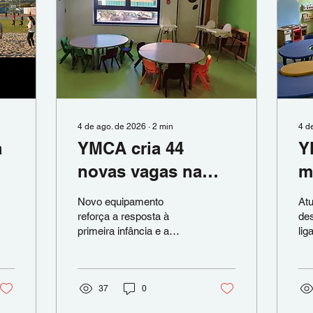
4 de ago. de 2026
∙
2
min
4 d
a
YMCA cria 44
Y
novas vagas na
m
Creche da Bela
r
Novo equipamento
Atu
Vista
C
reforça a resposta à
des
primeira infância e a
lig
ligação da YMCA à
com
comunidade local Setúbal
ond
— A YMCA está a
YM
desenvolver a Creche do
37
0
rem
Centro YMCA Bela Vista
Cr