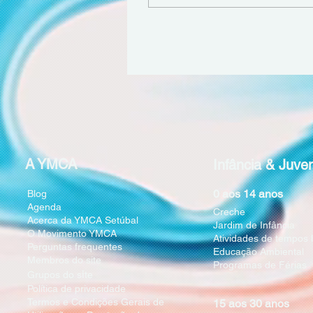
YMCA desempenham um
papel fundamental. Com
uma presença global, a
YMCA tem vindo a
desenvolver programas
comunitários globais que
promovem o bem-estar, a
inclusão e o
desenvolvimento pessoal.
Neste artigo, vais
descobrir como esta
A YMCA
Infância & Juve
organização impacta
positivamente as
0 aos 14 anos
Blog
comunidades,
Agenda
especialmente jovens e
Creche
Acerca da YMCA Setúbal
Jardim de Infância
famílias, e como podes
O Movimento YMCA
Atividades de tempos l
fazer parte...
Perguntas frequentes
Educação Ambiental
Membros do site
Programas de Férias
i
Grupos do s
te
Política de privacidade
Termos e Condições Gerais de
15 aos 30 anos