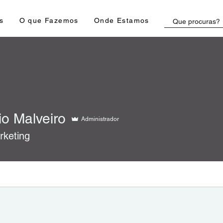
s
O que Fazemos
Onde Estamos
io Malveiro
Administrador
rketing
A
+
4