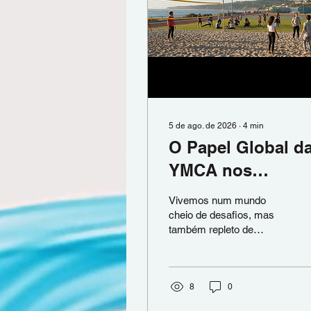
5 de ago. de 2026
∙
4
min
O Papel Global d
YMCA nos
Programas
Vivemos num mundo
Comunitários
cheio de desafios, mas
também repleto de
Globais para o
oportunidades para
Bem-Estar
crescer, aprender e
contribuir para o bem
comum. É aqui que
8
0
organizações como a