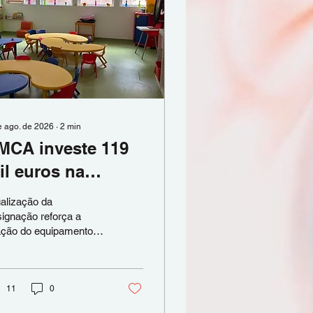
e ago. de 2026
∙
2
min
MCA investe 119
il euros na
emodelação da
alização da
reche do Bonfim
ignação reforça a
ação do equipamento à
unidade e ao território
e está inserido A
CA está a promover a
odelação total da
11
0
eche do Bonfim, num