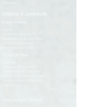
Carreiras
Infância & Juventude
0 aos 14 anos
Creche
Jardim de Infância
Atividades de tempos livres
Educação Ambiental
Programas de Férias
15 aos 30 anos
Emprego
Educação & Formação
Voluntariado & Cidadania
Experiências Internacionais
Desenvolvimento Pessoal
Liderança
Intervenção Social