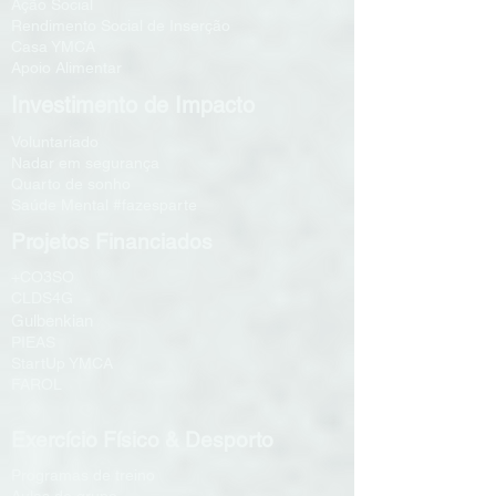
Ação Social
Rendimento Social de Inserção
Casa YMCA
Apoio Alimentar
Investimento de Impacto
Voluntariado
Nadar em segurança
Quarto de sonho
Saúde Mental #fazesparte
Projetos Financiados
+CO3SO
CLDS4G
Gulbenkian
PIEAS
StartUp YMCA
FAROL
Exercício Físico & Desporto
Programas de treino