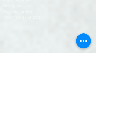
Aulas de grupo
Hidroginástica
Desafios on-line
Treino personalizado
YMCA Camp Alambre
Reserva de alojamento
Reserva restaurante
Reserva natureza
Reserva para eventos
Atividades de ar-livre