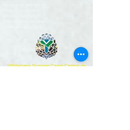
Reserva de alojamento
Reserva restaurante
Reserva natureza
Reserva para eventos
Atividades de ar-livre
Wilderness Summer Camp
Campo de
Férias Bilingue
Avenida da Bela Vista 38