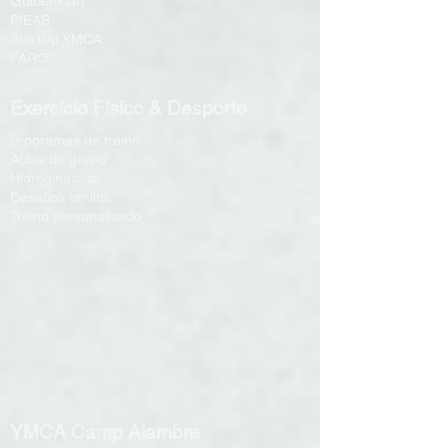
Gulbenkian
PIEAS
StartUp YMCA
FAROL
Exercício Físico & Desporto
Programas de treino
Aulas de grupo
Hidroginástica
Desafios on-line
Treino personalizado
YMCA Camp Alambre