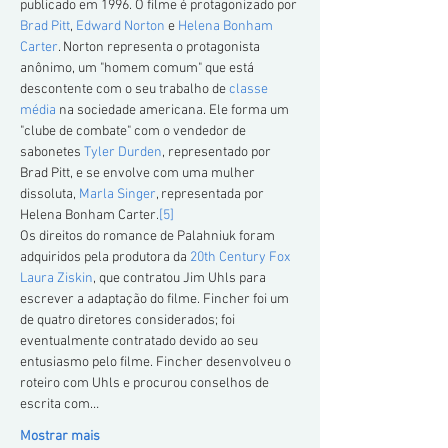
publicado em 1996. O filme é protagonizado por 
Brad Pitt
, 
Edward Norton
 e 
Helena Bonham 
Carter
. Norton representa o protagonista 
anônimo, um "homem comum" que está 
descontente com o seu trabalho de 
classe 
média
 na sociedade americana. Ele forma um 
"clube de combate" com o vendedor de 
sabonetes 
Tyler Durden
, representado por 
Brad Pitt, e se envolve com uma mulher 
dissoluta, 
Marla Singer
, representada por 
Helena Bonham Carter.
[5]
Os direitos do romance de Palahniuk foram 
adquiridos pela produtora da 
20th Century Fox
Laura Ziskin
, que contratou Jim Uhls para 
escrever a adaptação do filme. Fincher foi um 
de quatro diretores considerados; foi 
eventualmente contratado devido ao seu 
entusiasmo pelo filme. Fincher desenvolveu o 
roteiro com Uhls e procurou conselhos de 
escrita com…
Mostrar mais