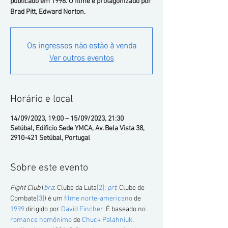
publicado em 1996. O filme é protagonizado por
Brad Pitt, Edward Norton.
Os ingressos não estão à venda
Ver outros eventos
Horário e local
14/09/2023, 19:00 – 15/09/2023, 21:30
Setúbal, Edificio Sede YMCA, Av. Bela Vista 38,
2910-421 Setúbal, Portugal
Sobre este evento
Fight Club
 (
bra
: Clube da Luta
[2]
; 
prt
: Clube de 
Combate
[3]
) é um 
filme
norte-americano
 de 
1999
 dirigido por 
David Fincher
. É baseado no 
romance homônimo
 de 
Chuck Palahniuk
, 