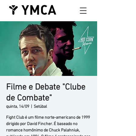
Filme e Debate "Clube
de Combate"
quinta, 14/09
  |  
Setúbal
Fight Club é um filme norte-americano de 1999
dirigido por David Fincher. É baseado no
romance homônimo de Chuck Palahniuk,