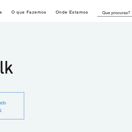
s
O que Fazemos
Onde Estamos
lk
ado
s