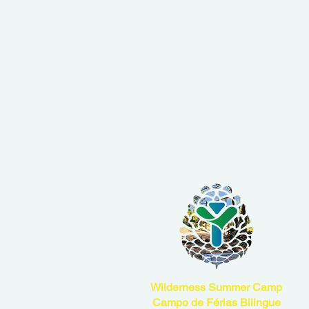
cio Físico &
YMCA Camp Alambre
rto
Reserva de alojamento
Reserva restaurante
as de treino
Reserva natureza
e grupo
Reserva para eventos
nástica
Atividades de ar-livre
 on-line
personalizado
Wilderness Summer Camp
Campo de Férias Bilingue