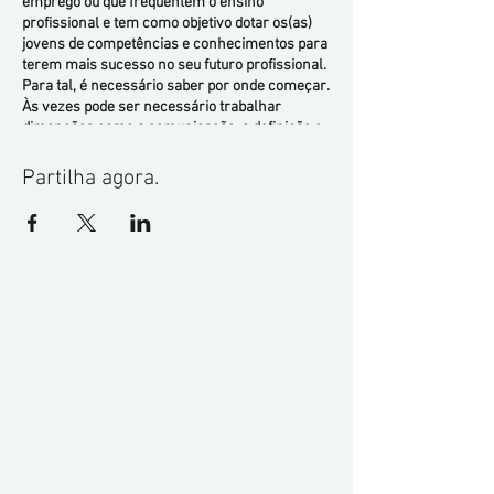
emprego ou que frequentem o ensino
profissional e tem como objetivo dotar os(as)
jovens de competências e conhecimentos para
terem mais sucesso no seu futuro profissional.
Para tal, é necessário saber por onde começar.
Às vezes pode ser necessário trabalhar
dimensões como a comunicação, a definição e
cumprimento de objetivos, a capacidade de
resolver problemas, as relações interpessoais,
Partilha agora.
a capacidade de reconhecer e gerir emoções,
etc. O(a) mentor(a) pode também ser um
desbloqueador(a) e ajudar-te a estabelecer
contacto com empresas, a conhecer o mundo
do trabalho, a definir um plano para a procura
de emprego, a perceber quais as competências
necessárias para a profissão que queres, etc. A
mentoria têm uma duração de 5 a 7 sessões
com periodicidade semanal e online, sendo que
a 1ª e a última sessão são presenciais nos
escritórios da Cellnex, sendo a deslocação
assegurada por nós. De modo a formalizar a
tua inscrição, pedimos-te 6 minutos para
responderes a um breve questionário. Muito
obrigada.