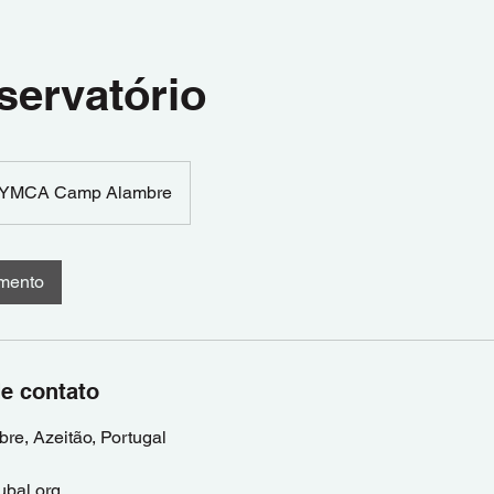
ervatório
YMCA Camp Alambre
amento
e contato
, Azeitão, Portugal
bal.org