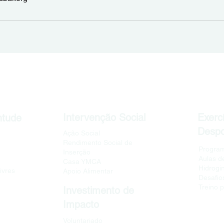
Intervenção Social
Exercí
ntude
Despo
Ação Social
Rendimento Social de
Program
Inserção
Aulas d
Casa YMCA
Hidrogi
ivres
Apoio Alimentar
Desafios
Treino 
Investimento de
Impacto
Voluntariado