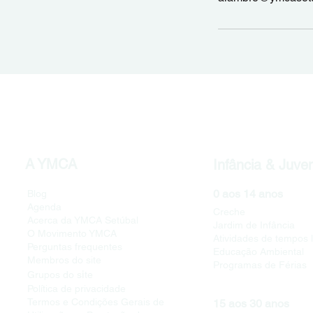
A YMCA
Infância & Juve
0 aos 14 anos
Blog
Agenda
Creche
Acerca da YMCA Setúbal
Jardim de Infância
O Movimento YMCA
Atividades de tempos l
Perguntas frequentes
Educação Ambiental
Membros do site
Programas de Férias
i
Grupos do s
te
Política de privacidade
Termos e Condições Gerais de
15 aos 30 anos