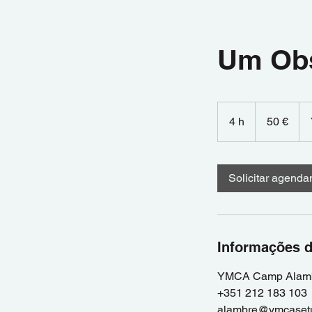
Um Obs
50
euros
4 h
4
50 €
h
Solicitar agend
Informações d
YMCA Camp Alambre
+351 212 183 103
alambre@ymcasetu