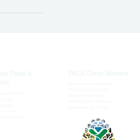
cio Físico &
YMCA Camp Alambre
rto
Reserva de alojamento
Reserva restaurante
as de treino
Reserva natureza
e grupo
Reserva para eventos
nástica
Atividades de ar-livre
 on-line
personalizado