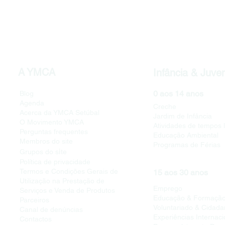
A YMCA
Infância & Juve
0 aos 14 anos
Blog
Agenda
Creche
Acerca da YMCA Setúbal
Jardim de Infância
O Movimento YMCA
Atividades de tempos l
Perguntas frequentes
Educação Ambiental
Membros do site
Programas de Férias
i
Grupos do s
te
Política de privacidade
Termos e Condições Gerais de
15 aos 30 anos
Utilização na Prestação de
Emprego
Serviços e Venda de Produtos
Educação & Formaçã
Parceiros
Voluntariado & Cidada
Canal de denúncias
Experiências Internaci
Contactos