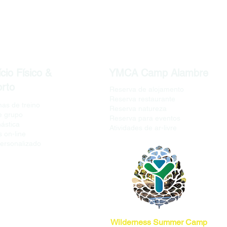
cio Físico &
YMCA Camp Alambre
rto
Reserva de alojamento
Reserva restaurante
as de treino
Reserva natureza
e grupo
Reserva para eventos
nástica
Atividades de ar-livre
 on-line
personalizado
Wilderness Summer Camp