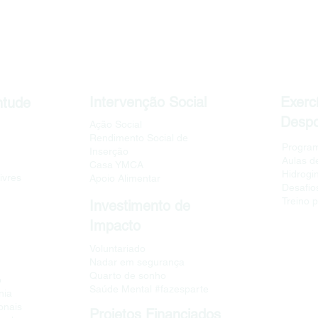
Intervenção Social
Exercí
ntude
Despo
Ação Social
Rendimento Social de
Program
Inserção
Aulas d
Casa YMCA
Hidrogi
ivres
Apoio Alimentar
Desafios
Treino 
Investimento de
Impacto
Voluntariado
Nadar em segurança
Quarto de sonho
o
Saúde Mental #fazesparte
nia
onais
Projetos Financiados