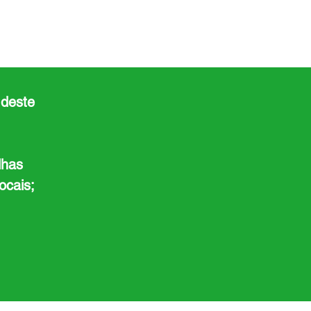
 deste
elhas
ocais;