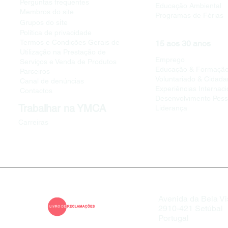
Perguntas frequentes
Educação Ambiental
Membros do site
Programas de Férias
i
Grupos do s
te
Política de privacidade
Termos e Condições Gerais de
15 aos 30 anos
Utilização na Prestação de
Emprego
Serviços e Venda de Produtos
Educação & Formaçã
Parceiros
Voluntariado & Cidada
Canal de denúncias
Experiências Internaci
Contactos
Desenvolvimento Pess
Trabalhar na YMCA
Liderança
Carreiras
Avenida da Bela Vi
2910-421 Setúbal
Portugal