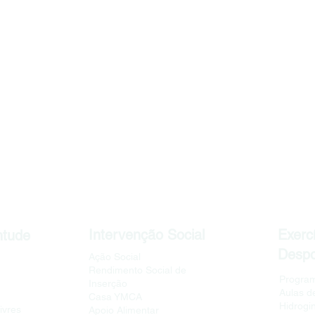
Intervenção Social
Exercí
ntude
Despo
Ação Social
Rendimento Social de
Program
Inserção
Aulas d
Casa YMCA
Hidrogi
ivres
Apoio Alimentar