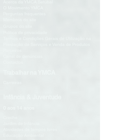
Acerca da YMCA Setúbal
O Movimento YMCA
Perguntas frequentes
Membros do site
i
Grupos do s
te
Política de privacidade
Termos e Condições Gerais de Utilização na
Prestação de Serviços e Venda de Produtos
Parceiros
Canal de denúncias
Contactos
Trabalhar na YMCA
Carreiras
Infância & Juventude
0 aos 14 anos
Creche
Jardim de Infância
Atividades de tempos livres
Educação Ambiental