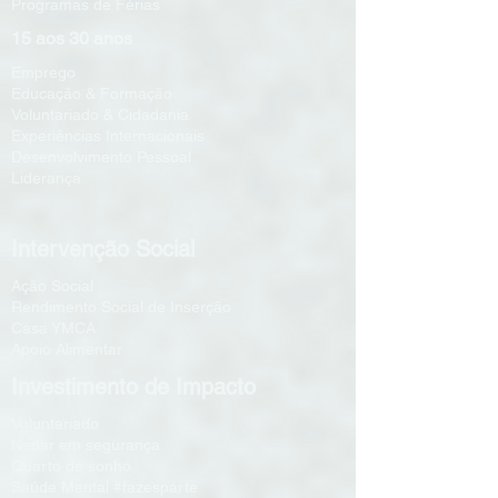
Programas de Férias
15 aos 30 anos
Emprego
Educação & Formação
Voluntariado & Cidadania
Experiências Internacionais
Desenvolvimento Pessoal
Liderança
Intervenção Social
Ação Social
Rendimento Social de Inserção
Casa YMCA
Apoio Alimentar
Investimento de Impacto
Voluntariado
Nadar em segurança
Quarto de sonho
Saúde Mental #fazesparte