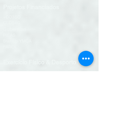
Projetos Financiados
+CO3SO
CLDS4G
Gulbenkian
PIEAS
StartUp YMCA
FAROL
Exercício Físico & Desporto
Programas de treino
Aulas de grupo
Hidroginástica
Desafios on-line
Treino personalizado