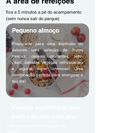
A área de refeições
fica a 5 minutos a pé do acampamento
(sem nunca sair do parque)
Pequeno almoço
Prepara-te para uma explosão de
sabores uma seleção de: frutas
frescas, cereais crocantes, leite,
pães, bebidas vegetais refrescantes
e iogurte super cremoso! Uma
combinação perfeita para energizar o
teu dia!
Ementa equilibrada que
evolui de ano para ano.
Tudo preparado pela equipa da
YMCA