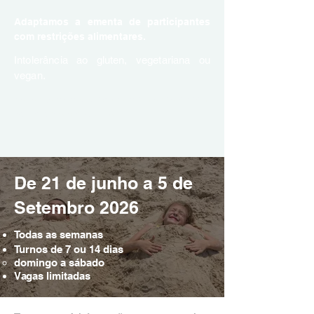
Adaptamos a ementa de participantes
com restrições alimentares.
Intolerância ao gluten, vegetariana ou
vegan.
Ao longo do dia a equipa de monitores tem
sempre snacks e água.
De 21 de junho a 5 de
Setembro 2026
Todas as semanas
Turnos de 7 ou 14 dias
domingo a sábado​
Vagas limitadas