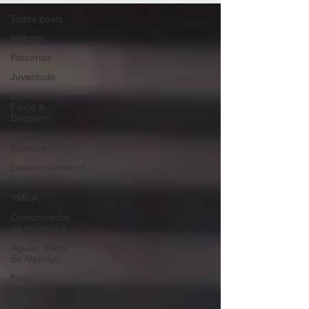
Todos posts
Infância
Parcerias
Juventude
Exercício
Físico &
Desporto
YMCA Camp
Alambre
Desenvolvimento
Institucional
YMCA
Comunicados
de Imprensa
Aguiar, Viana
do Alentejo
Faro
Setúbal