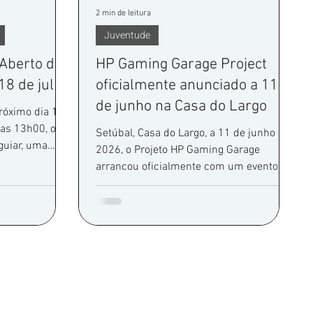
2 min de leitura
Juventude
Aberto da
HP Gaming Garage Project
18 de julho
oficialmente anunciado a 11
de junho na Casa do Largo
róximo dia 18
 as 13h00, o
Setúbal, Casa do Largo, a 11 de junho de
guiar, uma
2026, o Projeto HP Gaming Garage
idade, famílias,
arrancou oficialmente com um evento de
ais novos
lançamento bem sucedido, reunindo
.
cerca de dez jovens motivados e prontos
para iniciar a sua jornada no
desenvolvimento de jogos e na aquisição
de competências digitais.