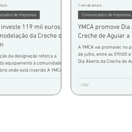
itura
1 min de leitura
icados de Imprensa
Comunicados de Imprensa
investe 119 mil euros
YMCA promove Dia 
modelação da Creche do
Creche de Aguiar a 
im
A YMCA vai promover, no p
de julho, entre as 09h00 e
ação da designação reforça a
Dia Aberto da Creche de A
 do equipamento à comunidade e
iniciativa dirigida à comun
tório onde está inserido A YMCA
entidades locais e potenci
promover a remodelação total da
encarregados de educação
do Bonfim, num investimento de
,45 euros, financiado pelo Plano
peração e Resiliência e pela
uropeia, através do
erationEU. A intervenção
rá renovar integralmente o
ento, melhorar as condições de