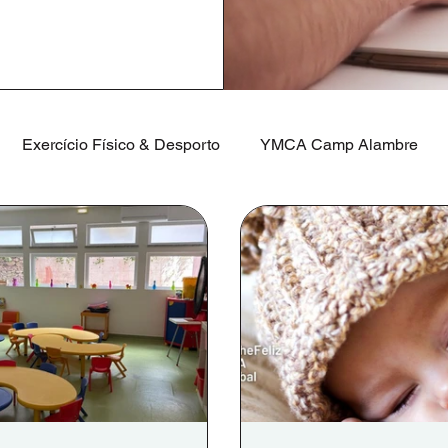
Exercício Físico & Desporto
YMCA Camp Alambre
nicados de Imprensa
Aguiar, Viana do Alentejo
Faro