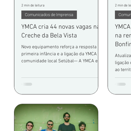
2 min de leitura
2 min de le
Comunicados de Imprensa
Comun
YMCA cria 44 novas vagas na
YMCA 
Creche da Bela Vista
na re
Bonf
Novo equipamento reforça a resposta à
primeira infância e a ligação da YMCA à
Atualiz
comunidade local Setúbal— A YMCA está
ligação
a desenvolver a Creche do Centro YMCA
ao terri
Bela Vista 38 (Sede), uma nova resposta
está a 
para a primeira infância que permitirá
Creche 
criar 44 vagas, através da reconversão de
119.533
um espaço existente. O projeto
de Recu
representa um investimento de 167 550
União E
euros, financiado pelo Plano de
NextGen
Recuperação e Resiliência e pela União
permiti
Europeia, através do NextGenerationEU. A
equipam