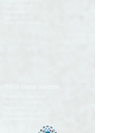
Programas de treino
Aulas de grupo
Hidroginástica
Desafios on-line
Treino personalizado
YMCA Camp Alambre
Reserva de alojamento
Reserva restaurante
Reserva natureza
Reserva para eventos
Atividades de ar-livre