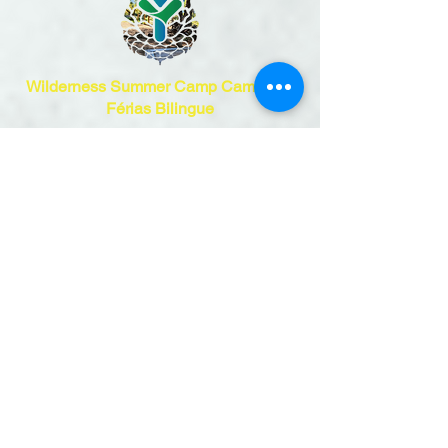
Wilderness Summer Camp
Campo de
Férias Bilingue
Avenida da Bela Vista 38
2910-421
Setúbal
Portugal
geral@ymcasetubal.org
+351 265 739 540
Chamada para rede fixa nacional