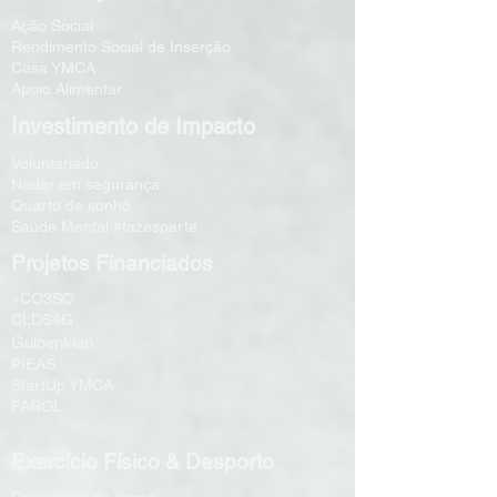
Ação Social
Rendimento Social de Inserção
Casa YMCA
Apoio Alimentar
Investimento de Impacto
Voluntariado
Nadar em segurança
Quarto de sonho
Saúde Mental #fazesparte
Projetos Financiados
+CO3SO
CLDS4G
Gulbenkian
PIEAS
StartUp YMCA
FAROL
Exercício Físico & Desporto