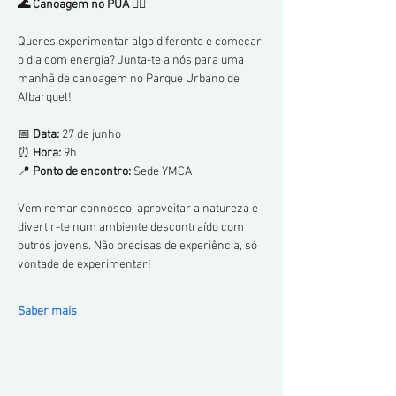
🌊 Canoagem no PUA 🚣‍♂️
Queres experimentar algo diferente e começar 
o dia com energia? Junta-te a nós para uma 
manhã de canoagem no Parque Urbano de 
Albarquel!
📅 
Data:
 27 de junho
⏰ 
Hora:
 9h
📍 
Ponto de encontro:
 Sede YMCA
Vem remar connosco, aproveitar a natureza e 
divertir-te num ambiente descontraído com 
outros jovens. Não precisas de experiência, só 
vontade de experimentar!
Saber mais