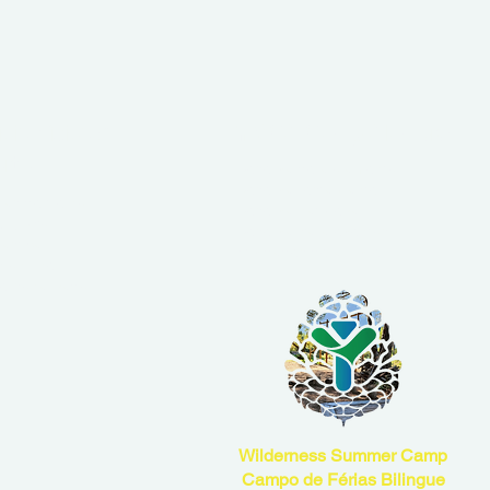
cio Físico &
YMCA Camp Alambre
rto
Reserva de alojamento
Reserva restaurante
as de treino
Reserva natureza
e grupo
Reserva para eventos
nástica
Atividades de ar-livre
 on-line
personalizado
Wilderness Summer Camp
Campo de Férias Bilingue