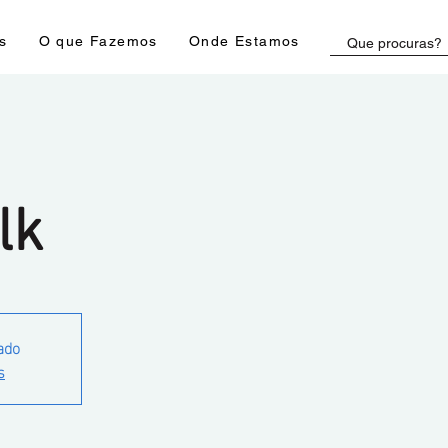
s
O que Fazemos
Onde Estamos
lk
ado
s