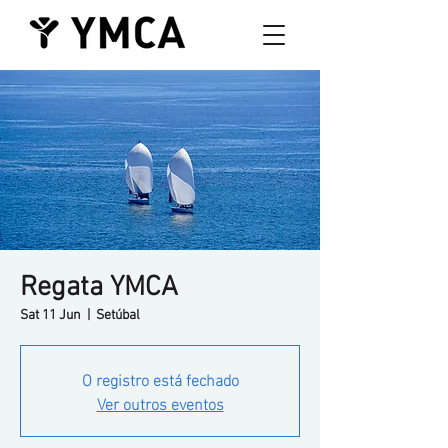
Regata YMCA
Sat 11 Jun
  |  
Setúbal
O registro está fechado
Ver outros eventos