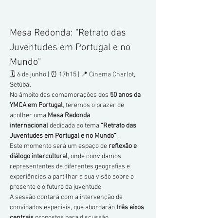
Mesa Redonda: "Retrato das 
Juventudes em Portugal e no 
Mundo"
🗓 6 de junho | ⏰ 17h15 | 📍 Cinema Charlot, 
Setúbal
No âmbito das comemorações dos 
50 anos da 
YMCA em Portugal
, teremos o prazer de 
acolher uma 
Mesa Redonda 
internacional
 dedicada ao tema 
“Retrato das 
Juventudes em Portugal e no Mundo”
.
Este momento será um espaço de 
reflexão e 
diálogo intercultural
, onde convidamos 
representantes de diferentes geografias e 
experiências a partilhar a sua visão sobre o 
presente e o futuro da juventude.
A sessão contará com a intervenção de 
convidados especiais, que abordarão 
três eixos 
centrais
 propostos para discussão, 