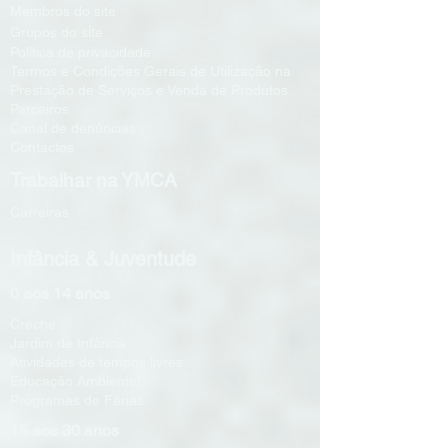
Membros do site
i
Grupos do s
te
Política de privacidade
Termos e Condições Gerais de Utilização na
Prestação de Serviços e Venda de Produtos
Parceiros
Canal de denúncias
Contactos
Trabalhar na YMCA
Carreiras
Infância & Juventude
0 aos 14 anos
Creche
Jardim de Infância
Atividades de tempos livres
Educação Ambiental
Programas de Férias
15 aos 30 anos