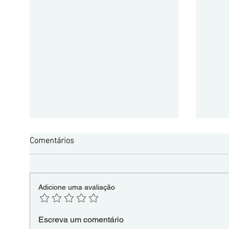
Comentários
Adicione uma avaliação
O Papel Global da YMCA nos
YMCA 
Escreva um comentário