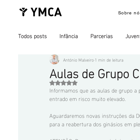
Sobre nó
Todos posts
Infância
Parcerias
Juven
YMCA Camp Alambre
Desenvolvimento In
António Malveiro
1 min de leitura
Aulas de Grupo 
Avaliado com NaN de 5 estrelas.
Comunicados de Imprensa
Aguiar, Viana 
Informamos que as aulas de grupo a pa
entrado em risco muito elevado.
Aguardaremos novas instruções da D
para a reabertura dos ginásios em pl