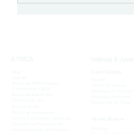
Programas Comunitários
Crech
Globais para o Bem-Estar
A YMCA
Infância & Juve
0 aos 14 anos
Blog
Agenda
Creche
Acerca da YMCA Setúbal
Jardim de Infância
O Movimento YMCA
Atividades de tempos l
Perguntas frequentes
Educação Ambiental
Membros do site
Programas de Férias
i
Grupos do s
te
Política de privacidade
Termos e Condições Gerais de
15 aos 30 anos
Utilização na Prestação de
Emprego
Serviços e Venda de Produtos