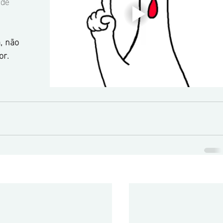
de 
, não 
or.