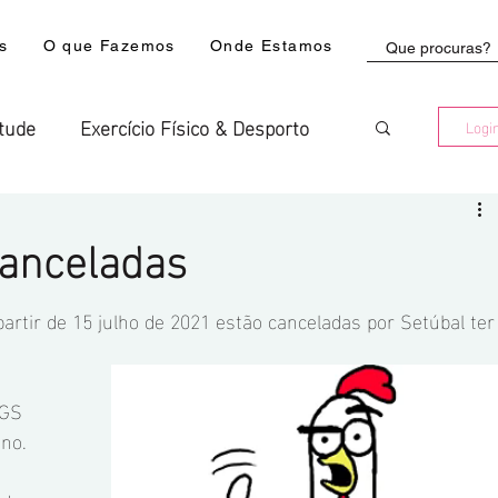
s
O que Fazemos
Onde Estamos
tude
Exercício Físico & Desporto
Logi
stitucional
YMCA
Canceladas
do Alentejo
Faro
Setúbal
rtir de 15 julho de 2021 estão canceladas por Setúbal ter
GS 
eno.