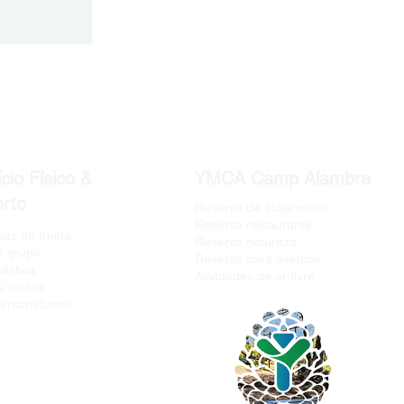
he do
cio Físico &
YMCA Camp Alambre
rto
Reserva de alojamento
Reserva restaurante
as de treino
Reserva natureza
e grupo
Reserva para eventos
nástica
Atividades de ar-livre
 on-line
personalizado