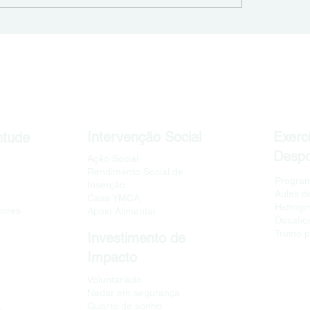
e da Bela Vista
remodelação da Crec
Bonfim
Intervenção Social
Exercí
ntude
Despo
Ação Social
Rendimento Social de
Program
Inserção
Aulas d
Casa YMCA
Hidrogi
ivres
Apoio Alimentar
Desafios
Treino 
Investimento de
Impacto
Voluntariado
Nadar em segurança
Quarto de sonho