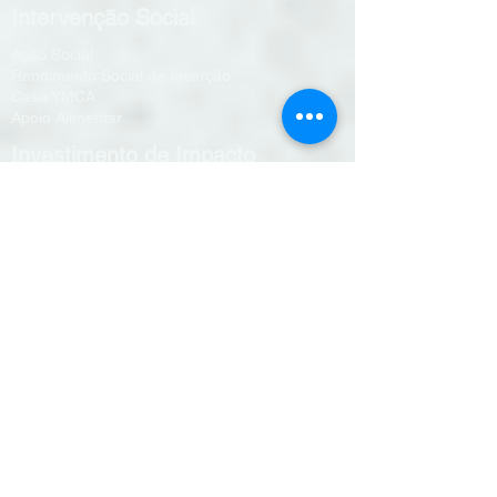
Intervenção Social
Ação Social
Rendimento Social de Inserção
Casa YMCA
Apoio Alimentar
Investimento de Impacto
Voluntariado
Nadar em segurança
Quarto de sonho
Saúde Mental #fazesparte
Projetos Financiados
+CO3SO
CLDS4G
Gulbenkian
PIEAS
StartUp YMCA
FAROL
Exercício Físico & Desporto