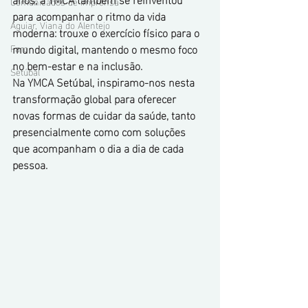
Comunicados de Imprensa
para acompanhar o ritmo da vida 
Aguiar, Viana do Alentejo
moderna: trouxe o exercício físico para o 
mundo digital, mantendo o mesmo foco 
Faro
no bem-estar e na inclusão.
Setúbal
Na YMCA Setúbal, inspiramo-nos nesta 
transformação global para oferecer 
novas formas de cuidar da saúde, tanto 
presencialmente como com soluções 
que acompanham o dia a dia de cada 
pessoa.