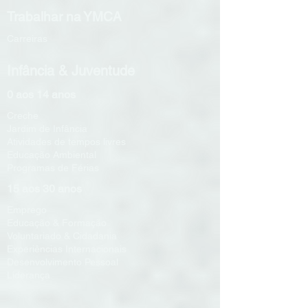
Trabalhar na YMCA
Carreiras
Infância & Juventude
0 aos 14 anos
Creche
Jardim de Infância
Atividades de tempos livres
Educação Ambiental
Programas de Férias
15 aos 30 anos
Emprego
Educação & Formação
Voluntariado & Cidadania
Experiências Internacionais
Desenvolvimento Pessoal
Liderança