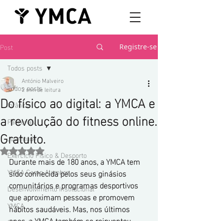
Post
Registre-se
Todos posts
António Malveiro
Todos posts
2 min de leitura
Do físico ao digital: a YMCA e
Infância
a revolução do fitness online.
Parcerias
Gratuito.
Juventude
Avaliado com NaN de 5 estrelas.
Exercício Físico & Desporto
Durante mais de 180 anos, a YMCA tem 
YMCA Camp Alambre
sido conhecida pelos seus ginásios 
comunitários e programas desportivos 
Desenvolvimento Institucional
que aproximam pessoas e promovem 
YMCA
hábitos saudáveis. Mas, nos últimos 
anos, a YMCA também se reinventou 