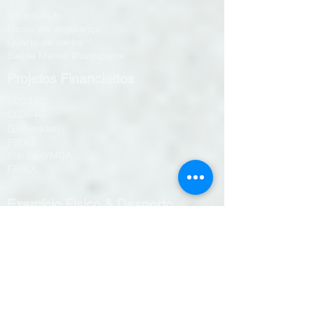
Voluntariado
Nadar em segurança
Quarto de sonho
Saúde Mental #fazesparte
Projetos Financiados
+CO3SO
CLDS4G
Gulbenkian
PIEAS
StartUp YMCA
FAROL
Exercício Físico & Desporto
Programas de treino
Aulas de grupo
Hidroginástica
Desafios on-line
Treino personalizado