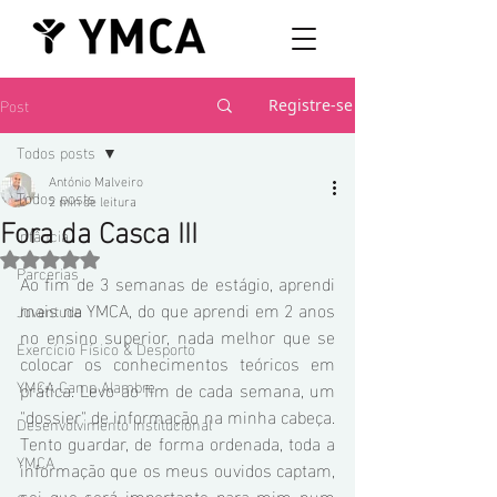
Post
Registre-se
Todos posts
António Malveiro
Todos posts
2 min de leitura
Fora da Casca III
Infância
Avaliado com NaN de 5 estrelas.
Parcerias
Ao fim de 3 semanas de estágio, aprendi 
mais na YMCA, do que aprendi em 2 anos 
Juventude
no ensino superior, nada melhor que se 
Exercício Físico & Desporto
colocar os conhecimentos teóricos em 
YMCA Camp Alambre
prática. Levo ao fim de cada semana, um 
"dossier" de informação na minha cabeça. 
Desenvolvimento Institucional
Tento guardar, de forma ordenada, toda a 
YMCA
informação que os meus ouvidos captam, 
sei que será importante para mim num 