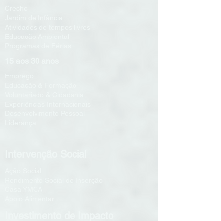
Creche
Jardim de Infância
Atividades de tempos livres
Educação Ambiental
Programas de Férias
15 aos 30 anos
Emprego
Educação & Formação
Voluntariado & Cidadania
Experiências Internacionais
Desenvolvimento Pessoal
Liderança
Intervenção Social
Ação Social
Rendimento Social de Inserção
Casa YMCA
Apoio Alimentar
Investimento de Impacto