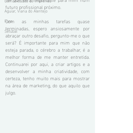
Comunicados de Imprensa
futuro profissional próximo.
Aguiar, Viana do Alentejo
Com as minhas tarefas quase 
Faro
terminadas, espero ansiosamente por 
Setúbal
abraçar outro desafio, pergunto-me o que 
será? É importante para mim que não 
esteja parada, o cérebro a trabalhar, é a 
melhor forma de me manter entretida. 
Continuarei por aqui, a criar artigos e a 
desenvolver a minha criatividade, com 
certeza, tenho muito mais para mostrar 
na área de marketing, do que aquilo que 
julgo. 