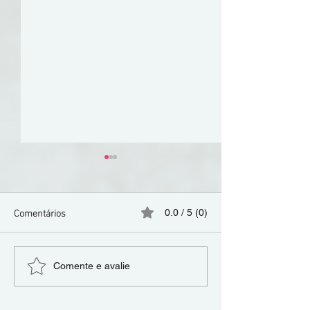
Comentários
0.0 / 5 (0)
Oportunidades de
Atividades da Y
Comente e avalie
Voluntariado Jovem em
Setúbal: Um Espa