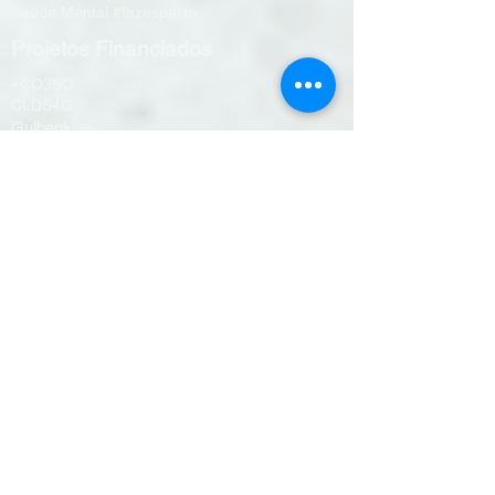
Saúde Mental #fazesparte
Projetos Financiados
+CO3SO
CLDS4G
Gulbenkian
PIEAS
StartUp YMCA
FAROL
Exercício Físico & Desporto
Programas de treino
Aulas de grupo
Hidroginástica
Desafios on-line
Treino personalizado