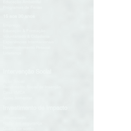
Educação Ambiental
Programas de Férias
15 aos 30 anos
Emprego
Educação & Formação
Voluntariado & Cidadania
Experiências Internacionais
Desenvolvimento Pessoal
Liderança
Intervenção Social
Ação Social
Rendimento Social de Inserção
Casa YMCA
Apoio Alimentar
Investimento de Impacto
Voluntariado
Nadar em segurança
Quarto de sonho