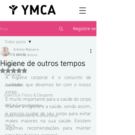
Post
Registre-se
Todos posts
António Malveiro
Todos posts
2 min de leitura
Higiene de outros tempos
Infância
Avaliado com NaN de 5 estrelas.
Parcerias
A higiene corporal é o conjunto de 
cuidados que devemos ter com o nosso 
Juventude
corpo.
Exercício Físico & Desporto
É muito importante para a saúde do corpo 
YMCA Camp Alambre
manter a higiene e a saúde, sendo assim, 
é preciso cuidar do seu corpo para evitar 
Desenvolvimento Institucional
males maiores na sua saúde. Existem 
YMCA
algumas recomendações para manter 
uma boa higiene corporal: