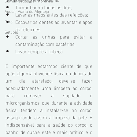
Comunicados de Imprensa
Tomar banho todos os dias;
Aguiar, Viana do Alentejo
Lavar as mãos antes das refeições;
Escovar os dentes ao levantar e após 
Faro
as refeições;
Setúbal
Cortar as unhas para evitar a 
contaminação com bactérias;
Lavar sempre a cabeça.
É importante estarmos ciente de que 
após alguma atividade física ou depois de 
um dia atarefado, deve-se fazer 
adequadamente uma limpeza ao corpo, 
para remover a sujidade e 
microrganismos que durante a atividade 
física, tendem a instalar-se no corpo, 
assegurando assim a limpeza da pele. É 
indispensável para a saúde do corpo, o 
banho de duche este é mais prático e o 