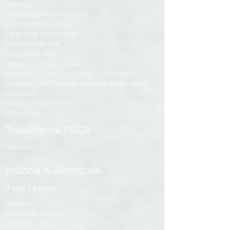
Agenda
Acerca da YMCA Setúbal
O Movimento YMCA
Perguntas frequentes
Membros do site
i
Grupos do s
te
Política de privacidade
Termos e Condições Gerais de Utilização na
Prestação de Serviços e Venda de Produtos
Parceiros
Canal de denúncias
Contactos
Trabalhar na YMCA
Carreiras
Infância & Juventude
0 aos 14 anos
Creche
Jardim de Infância
Atividades de tempos livres