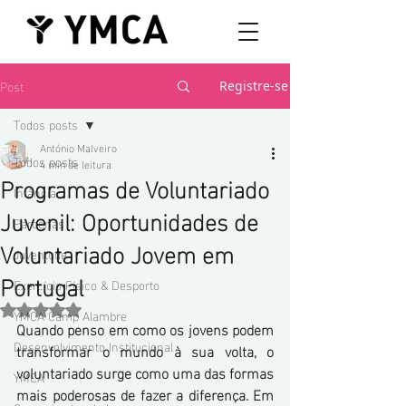
Post
Registre-se
Todos posts
António Malveiro
Todos posts
4 min de leitura
Programas de Voluntariado
Infância
Juvenil: Oportunidades de
Parcerias
Voluntariado Jovem em
Juventude
Portugal
Exercício Físico & Desporto
Avaliado com NaN de 5 estrelas.
YMCA Camp Alambre
Quando penso em como os jovens podem 
Desenvolvimento Institucional
transformar o mundo à sua volta, o 
voluntariado surge como uma das formas 
YMCA
mais poderosas de fazer a diferença. Em 