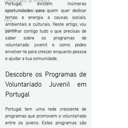
Comunicados de Imprensa
Portugal, existem inúmeras 
oportunidades para quem quer dedicar 
Aguiar, Viana do Alentejo
tempo e energia a causas sociais, 
Faro
ambientais e culturais. Neste artigo, vou 
Setúbal
partilhar contigo tudo o que precisas de 
saber sobre os programas de 
voluntariado juvenil e como podes 
envolver-te para crescer enquanto pessoa 
e ajudar a tua comunidade.
Descobre os Programas de 
Voluntariado Juvenil em 
Portugal
Portugal tem uma rede crescente de 
programas que promovem o voluntariado 
entre os jovens. Estes programas são 