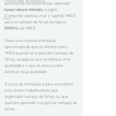
Comunicados de Imprensa
partilhando conhecimentos, aprender 
novas ideias, métodos e jogos.
Aguiar, Viana do Alentejo
O segundo objetivo criar o "padrão YMCA" 
Faro
para os campos de férias europeus, 
Setúbal
partindo da YMCA.
Fazer uma norma/orientação 
aproximada do que se oferece como 
YMCA quando se organizam campos de 
férias, assegurar que se oferece uma 
qualidade e o que se precisa para 
alcançar essa qualidade.
O curso de formação é para voluntários 
e/ou jovens trabalhadores que 
organizam campos de férias, ou que 
queiram aprender a organizar campos de 
férias.