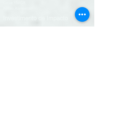
Casa YMCA
Apoio Alimentar
Investimento de Impacto
Voluntariado
Nadar em segurança
Quarto de sonho
Saúde Mental #fazesparte
Projetos Financiados
+CO3SO
CLDS4G
Gulbenkian
PIEAS
StartUp YMCA
FAROL
Exercício Físico & Desporto
Programas de treino
Aulas de grupo
Hidroginástica