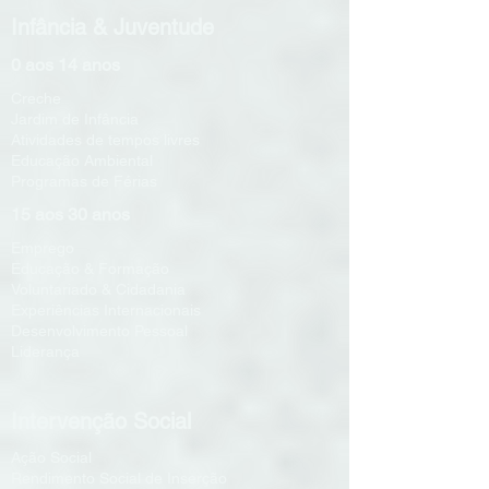
Infância & Juventude
0 aos 14 anos
Creche
Jardim de Infância
Atividades de tempos livres
Educação Ambiental
Programas de Férias
15 aos 30 anos
Emprego
Educação & Formação
Voluntariado & Cidadania
Experiências Internacionais
Desenvolvimento Pessoal
Liderança
Intervenção Social
Ação Social
Rendimento Social de Inserção