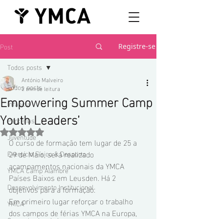
Post
Registre-se
Todos posts
António Malveiro
Todos posts
2 min de leitura
Empowering Summer Camp
Infância
Youth Leaders’
Parcerias
Avaliado com NaN de 5 estrelas.
Juventude
O curso de formação tem lugar de 25 a 
29 de Maio, será realizado  
Exercício Físico & Desporto
acampamentos nacionais da YMCA 
YMCA Camp Alambre
Países Baixos em Leusden. Há 2 
Desenvolvimento Institucional
objetivos para a formação: 
Em primeiro lugar reforçar o trabalho 
YMCA
dos campos de férias YMCA na Europa, 