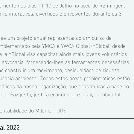
amente nos dias 11-17 de Julho no liceu de Rønningen, 
 interativos, divertidos e envolventes durante os 3 
se um projeto anual representando um curso de 
implementado pela YMCA e YWCA Global (YGlobal) desde 
, a YGlobal visa capacitar ainda mais jovens voluntários 
 advocacia, fornecendo-lhes as ferramentas necessárias 
o construir um movimento, desigualdade de riqueza, 
ciência ambiental. Todas estas áreas problemáticas estão 
áticas da nossa organização, que constituirão a base do 
a, Paz justa, justiça económica, e justiça ambiental. 
ntabilidade do Milénio - 
ODS
al 2022