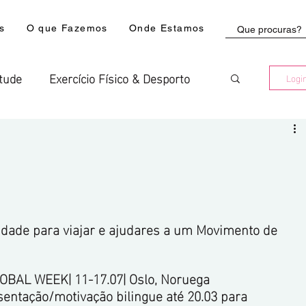
s
O que Fazemos
Onde Estamos
tude
Exercício Físico & Desporto
Logi
stitucional
YMCA
do Alentejo
Faro
Setúbal
dade para viajar e ajudares a um Movimento de 
AL WEEK| 11-17.07| Oslo, Noruega
sentação/motivação bilingue até 20.03 para 