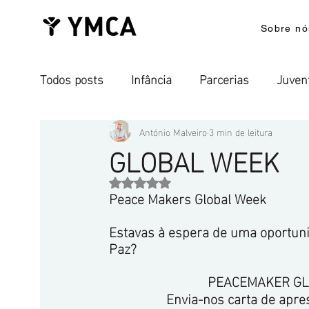
Sobre nó
Todos posts
Infância
Parcerias
Juven
YMCA Camp Alambre
Desenvolvimento In
António Malveiro
3 min de leitura
GLOBAL WEEK
Avaliado com NaN de 5 estrelas.
Comunicados de Imprensa
Aguiar, Viana 
Peace Makers Global Week 
Estavas à espera de uma oportuni
Paz?
PEACEMAKER GLOB
Envia-nos carta de apre